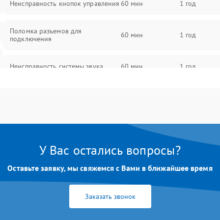
Неисправность кнопок управления
60 мин
1 год
Поломка разъемов для
60 мин
1 год
подключения
Неисправность системы звука
60 мин
1 год
Повреждение проводов
60 мин
1 год
Неисправность системы защиты от
60 мин
1 год
перегрузок
У Вас остались вопросы?
Поломка системы автоматического
60 мин
1 год
отключения
Оставьте заявку, мы свяжемся с Вами в ближайшее время
Неисправность системы защиты от
60 мин
1 год
Заказать звонок
короткого замыкания