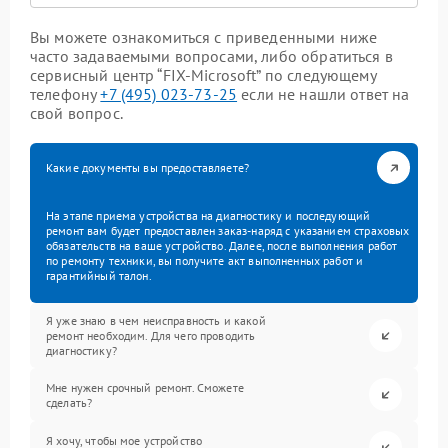
Вы можете ознакомиться с приведенными ниже
часто задаваемыми вопросами, либо обратиться в
сервисный центр “FIX-Microsoft” по следующему
телефону
+7 (495) 023-73-25
если не нашли ответ на
свой вопрос.
Какие документы вы предоставляете?
На этапе приема устройства на диагностику и последующий
ремонт вам будет предоставлен заказ-наряд с указанием страховых
обязательств на ваше устройство. Далее, после выполнения работ
по ремонту техники, вы получите акт выполненных работ и
гарантийный талон.
Я уже знаю в чем неисправность и какой
ремонт необходим. Для чего проводить
диагностику?
Мне нужен срочный ремонт. Сможете
сделать?
Я хочу, чтобы мое устройство