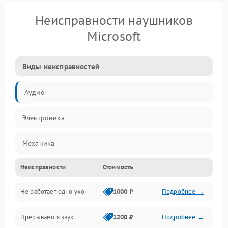
Неисправности наушников
Microsoft
Виды неисправностей
Аудио
Электроника
Механика
Неисправности
Стоимость
Электропитание
Не работает одно ухо
1000 ₽
Подробнее →
Связь
Прерывается звук
1200 ₽
Подробнее →
Механические повреждения