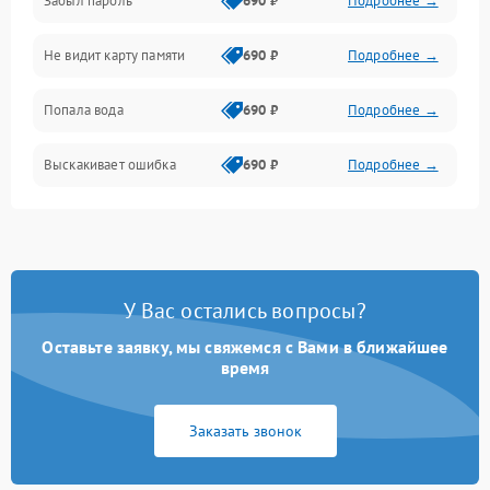
Забыл пароль
690 ₽
Подробнее →
Экран (дисплей)
Не видит карту памяти
690 ₽
Подробнее →
Связь
Попала вода
690 ₽
Подробнее →
Разговор (микрофон, динамик)
Выскакивает ошибка
690 ₽
Подробнее →
Перегрев и нестабильная работа
Влага и механические повреждения
Сеть и интернет
У Вас остались вопросы?
Зарядка и разъёмы
Оставьте заявку, мы свяжемся с Вами в ближайшее
время
Программные сбои
Заказать звонок
Память и данные