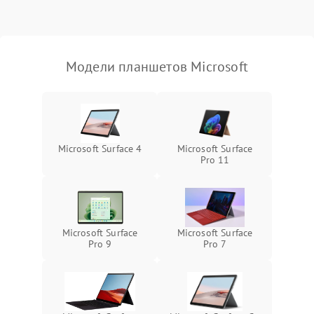
Режим работы
Связь и беспроводные модули
Модели планшетов Microsoft
Камера
Сенсорное управление
Проблемы с механикой
Microsoft Surface 4
Microsoft Surface
Pro 11
Питание и аккумулятор
Кнопки и органы управления
Microsoft Surface
Microsoft Surface
Pro 9
Pro 7
Звук и аудио
Камеры