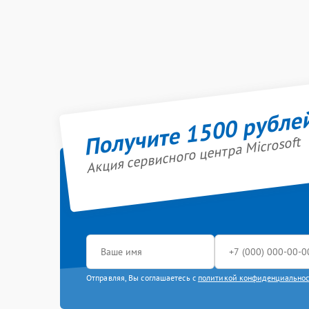
Получите 1500 рубле
Акция сервисного центра Microsoft
Отправляя, Вы соглашаетесь с
политикой конфиденциально