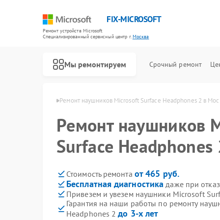
FIX-MICROSOFT
Ремонт устройств Microsoft
Специализированный cервисный центр г.
Москва
Мы ремонтируем
Срочный ремонт
Це
 Microsoft в Москве
Ремонт наушников Microsoft Surface Headphones 2 в Мос
Ремонт наушников M
Surface Headphones 
от 465 руб.
Стоимость ремонта
Бесплатная диагностика
даже при отказ
Привезем и увезем наушники Microsoft Sur
Гарантия на наши работы по ремонту наушн
до 3-х лет
Headphones 2