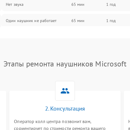
Нет звука
65 мин
1 год
Один наушник не работает
65 мин
1 год
Тихий звук
60 мин
1 год
Искажения
70 мин
1 год
Этапы ремонта наушников Microsoft
Треск
65 мин
1 год
2. Консультация
Оператор колл центра позвонит вам,
сориентирует по стоимости ремонта вашего