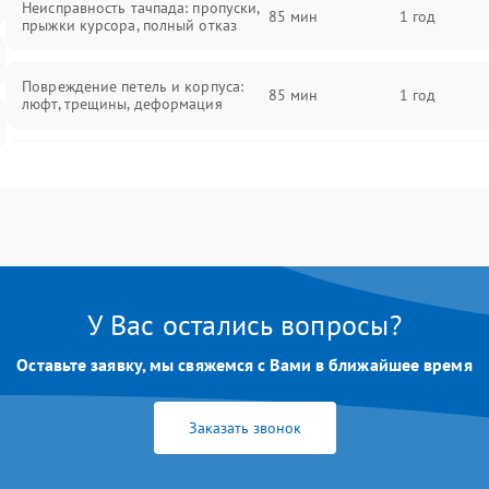
Неисправность тачпада: пропуски,
85 мин
1 год
прыжки курсора, полный отказ
Повреждение петель и корпуса:
85 мин
1 год
люфт, трещины, деформация
Проблемы аккумулятора: быстрая
разрядка, невозможность зарядки,
85 мин
1 год
вздутие
Неисправность зарядного
85 мин
1 год
устройства или разъёма питания
У Вас остались вопросы?
Перегрев из‑за пыли, износа
термопасты или неисправности
75 мин
1 год
Оставьте заявку, мы свяжемся с Вами в ближайшее время
кулера
Заказать звонок
Выход из строя SSD или HDD:
медленная загрузка, ошибки
80 мин
1 год
чтения, пропадание диска