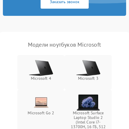
Заказать звонок
Перегрев из‑за пыли,
износа термопасты или
2500 ₽
Подробнее →
неисправности кулера
Выход из строя SSD или
HDD: медленная загрузка,
3000 ₽
Подробнее →
ошибки чтения,
пропадание диска
Модели ноутбуков Microsoft
Неисправность
оперативной памяти:
2000 ₽
Подробнее →
вылеты приложений,
синие экраны
Microsoft 4
Microsoft 3
Проблемы Wi‑Fi или
2500 ₽
Подробнее →
Bluetooth модулей
Microsoft Go 2
Microsoft Surface
Laptop Studio 2
(Intel Core i7-
13700H, 16 ГБ, 512