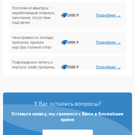
Поломка клавиатуры:
Интерфейсные проблемы
неработающие клавиши,
2500 ₽
Подробнее →
залипание, отсутствие
подсветки
Батарея
Неисправность тачпада:
Сеть и интернет
пропуски, прыжки
3000 ₽
Подробнее →
курсора, полный отказ
Система охлаждения
Повреждение петель и
корпуса: люфт, трещины,
3500 ₽
Подробнее →
деформация
Проблемы аккумулятора:
быстрая разрядка,
2500 ₽
Подробнее →
невозможность зарядки,
вздутие
У Вас остались вопросы?
Оставьте заявку, мы свяжемся с Вами в ближайшее
Неисправность зарядного
время
устройства или разъёма
2000 ₽
Подробнее →
питания