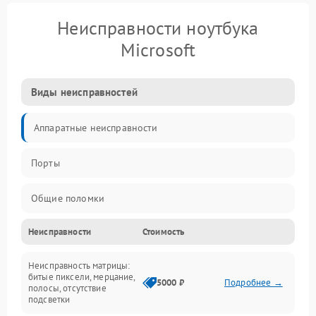
Неисправности ноутбука
Microsoft
Виды неисправностей
Аппаратные неисправности
Порты
Общие поломки
Неисправности
Стоимость
Устройства
Неисправность матрицы:
Программные ошибки
битые пиксели, мерцание,
5000 ₽
Подробнее →
полосы, отсутствие
подсветки
Электрические и системные сбои