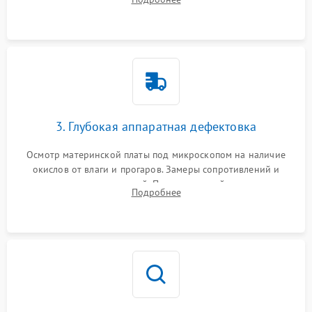
высохшей термопасты с кристаллов чипов.
3. Глубокая аппаратная дефектовка
Осмотр материнской платы под микроскопом на наличие
окислов от влаги и прогаров. Замеры сопротивлений и
дежурных напряжений. Проверка цепей питания,
Подробнее
мультиконтроллера, процессора и видеочипа.