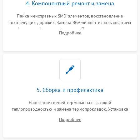
4. Компонентный ремонт и замена
Пайка неисправных SMD-элементов, восстановление
токоведущих дорожек. Замена BGA-чипов с использованием
инфракрасной паяльной станции. Прошивка микросхемы
Подробнее
BIOS или замена поврежденных портов USB
5. Сборка и профилактика
Нанесение свежей термопасты с высокой
теплопроводностью и замена термопрокладок. Установка
системы охлаждения, подключение всех внутренних
Подробнее
шлейфов, модулей памяти и накопителей. Предварительная
сборка корпуса.