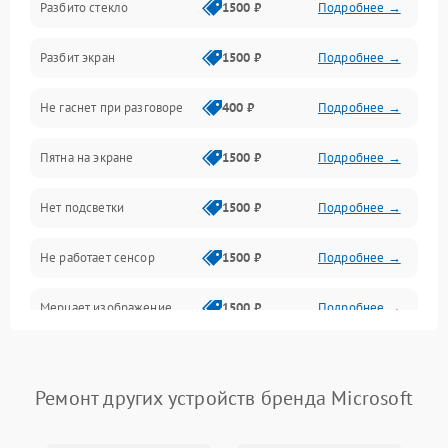
Разбито стекло
1500 ₽
Подробнее →
Камеры
Разбит экран
1500 ₽
Подробнее →
Проблемы с дисплеем и сенсором
Не гаснет при разговоре
400 ₽
Подробнее →
Зарядка
Пятна на экране
1500 ₽
Подробнее →
Проблемы с питанием, зарядкой и аккумулятором
Нет подсветки
1500 ₽
Подробнее →
Проблемы с работой системы, корпусом и другие
Не работает сенсор
1500 ₽
Подробнее →
Мерцает изображение
1500 ₽
Подробнее →
Не работает 3D Touch
2400 ₽
Подробнее →
Ремонт других устройств бренда Microsoft
Не работает Face ID
4000 ₽
Подробнее →