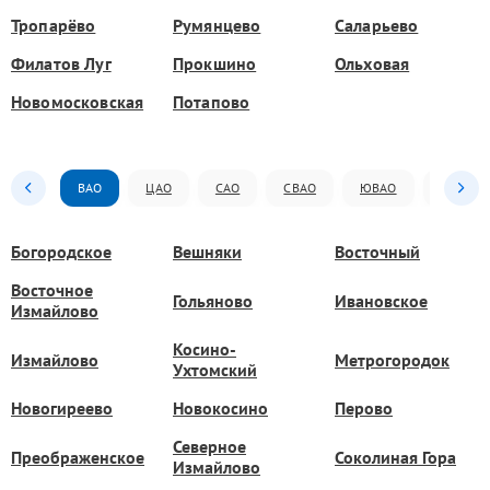
Тропарёво
Румянцево
Саларьево
Филатов Луг
Прокшино
Ольховая
Новомосковская
Потапово
ВАО
ЦАО
САО
СВАО
ЮВАО
ЮАО
Богородское
Вешняки
Восточный
Восточное
Гольяново
Ивановское
Измайлово
Косино-
Измайлово
Метрогородок
Ухтомский
Новогиреево
Новокосино
Перово
Северное
Преображенское
Соколиная Гора
Измайлово