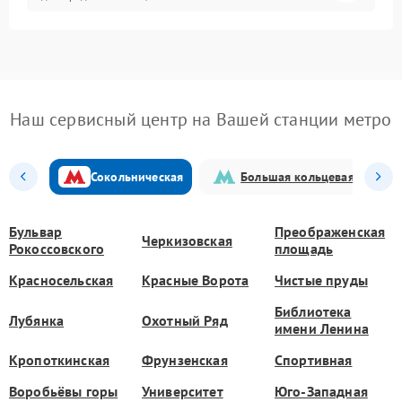
Наш сервисный центр на Вашей станции метро
Сокольническая
Большая кольцевая
Бульвар
Преображенская
Черкизовская
Рокоссовского
площадь
Красносельская
Красные Ворота
Чистые пруды
Библиотека
Лубянка
Охотный Ряд
имени Ленина
Кропоткинская
Фрунзенская
Спортивная
Воробьёвы горы
Университет
Юго-Западная