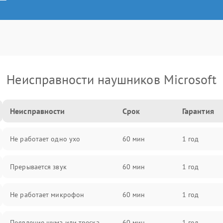
Неисправности наушников Microsoft
Неисправности
Срок
Гарантия
Не работает одно ухо
60 мин
1 год
Прерывается звук
60 мин
1 год
Не работает микрофон
60 мин
1 год
Появление шума или треска
60 мин
1 год