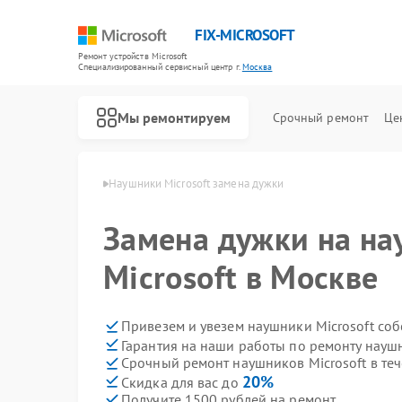
FIX-MICROSOFT
Ремонт устройств Microsoft
Специализированный cервисный центр г.
Москва
Мы ремонтируем
Срочный ремонт
Це
 Microsoft в Москве
Наушники Microsoft замена дужки
Замена дужки на н
Microsoft в Москве
Привезем и увезем наушники Microsoft со
Гарантия на наши работы по ремонту науш
Срочный ремонт наушников Microsoft в теч
20%
Скидка для вас до
Получите 1500 рублей на ремонт