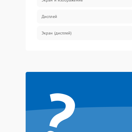
Экран и изображение
Дисплей
Экран (дисплей)
Связь
Разговор (микрофон, динамик)
?
Перегрев и нестабильная работа
Влага и механические повреждения
Сеть и интернет