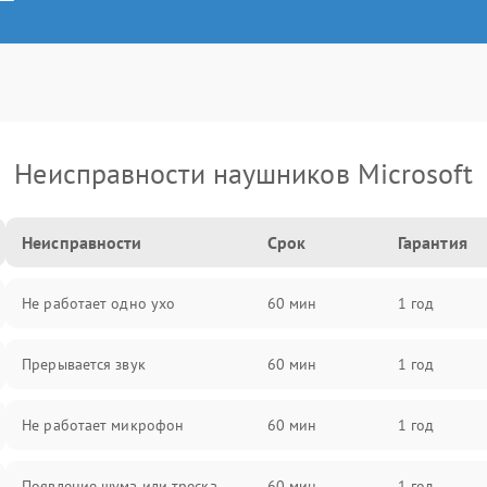
Неисправности наушников Microsoft
Неисправности
Срок
Гарантия
Не работает одно ухо
60 мин
1 год
Прерывается звук
60 мин
1 год
Не работает микрофон
60 мин
1 год
Появление шума или треска
60 мин
1 год