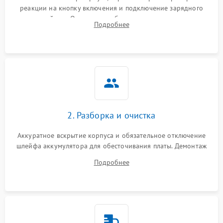
реакции на кнопку включения и подключение зарядного
устройства. Оценка потребления тока с помощью
Подробнее
лабораторного блока питания для локализации проблемы.
2. Разборка и очистка
Аккуратное вскрытие корпуса и обязательное отключение
шлейфа аккумулятора для обесточивания платы. Демонтаж
системы охлаждения, очистка кулера от пыли и удаление
Подробнее
высохшей термопасты с кристаллов чипов.