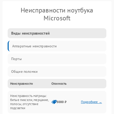
Неисправности ноутбука
Microsoft
Виды неисправностей
Аппаратные неисправности
Порты
Общие поломки
Неисправности
Стоимость
Устройства
Неисправность матрицы:
Программные ошибки
битые пиксели, мерцание,
5000 ₽
Подробнее →
полосы, отсутствие
подсветки
Электрические и системные сбои