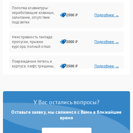
Поломка клавиатуры:
Интерфейсные проблемы
неработающие клавиши,
2500 ₽
Подробнее →
залипание, отсутствие
подсветки
Батарея
Неисправность тачпада:
Сеть и интернет
пропуски, прыжки
3000 ₽
Подробнее →
курсора, полный отказ
Система охлаждения
Повреждение петель и
корпуса: люфт, трещины,
3500 ₽
Подробнее →
деформация
Проблемы аккумулятора:
быстрая разрядка,
2500 ₽
Подробнее →
невозможность зарядки,
вздутие
У Вас остались вопросы?
Оставьте заявку, мы свяжемся с Вами в ближайшее
Неисправность зарядного
время
устройства или разъёма
2000 ₽
Подробнее →
питания