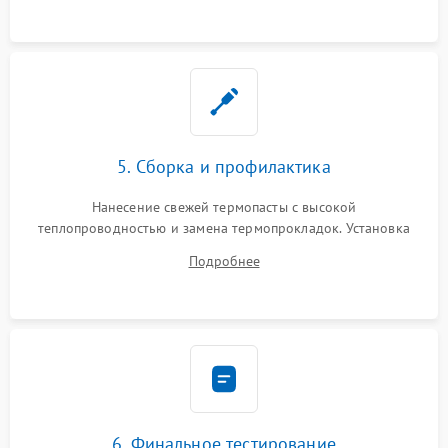
5. Сборка и профилактика
Нанесение свежей термопасты с высокой
теплопроводностью и замена термопрокладок. Установка
системы охлаждения, подключение всех внутренних
Подробнее
шлейфов, модулей памяти и накопителей. Предварительная
сборка корпуса.
6. Финальное тестирование