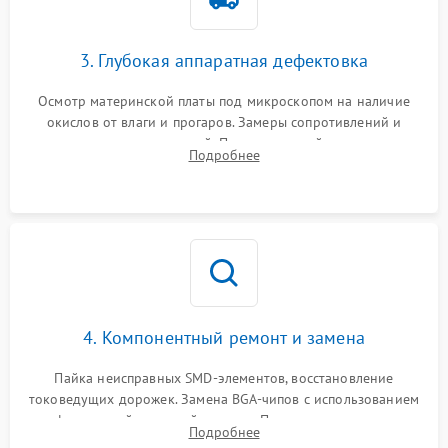
3. Глубокая аппаратная дефектовка
Осмотр материнской платы под микроскопом на наличие
окислов от влаги и прогаров. Замеры сопротивлений и
дежурных напряжений. Проверка цепей питания,
Подробнее
мультиконтроллера, процессора и видеочипа.
4. Компонентный ремонт и замена
Пайка неисправных SMD-элементов, восстановление
токоведущих дорожек. Замена BGA-чипов с использованием
инфракрасной паяльной станции. Прошивка микросхемы
Подробнее
BIOS или замена поврежденных портов USB