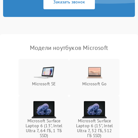
Заказать звонок
Перегрев из‑за пыли,
износа термопасты или
2500 ₽
Подробнее →
неисправности кулера
Выход из строя SSD или
HDD: медленная загрузка,
3000 ₽
Подробнее →
ошибки чтения,
пропадание диска
Модели ноутбуков Microsoft
Неисправность
оперативной памяти:
2000 ₽
Подробнее →
вылеты приложений,
синие экраны
Microsoft SE
Microsoft Go
Проблемы Wi‑Fi или
2500 ₽
Подробнее →
Bluetooth модулей
Microsoft Surface
Microsoft Surface
Laptop 6 (13", Intel
Laptop 6 (15", Intel
Ultra 7, 64 ГБ, 1 ТБ
Ultra 7, 32 ГБ, 512
SSD)
ГБ SSD)