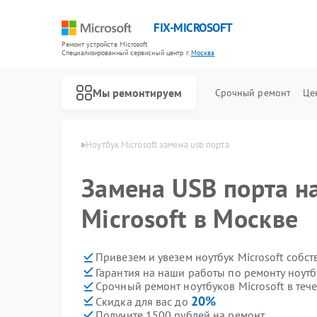
FIX-MICROSOFT
Ремонт устройств Microsoft
Специализированный cервисный центр г.
Москва
Мы ремонтируем
Срочный ремонт
Це
в Microsoft в Москве
Ноутбук Microsoft замена usb порта
Замена USB порта н
Microsoft в Москве
Привезем и увезем ноутбук Microsoft собс
Гарантия на наши работы по ремонту ноутб
Срочный ремонт ноутбуков Microsoft в теч
20%
Скидка для вас до
Получите 1500 рублей на ремонт