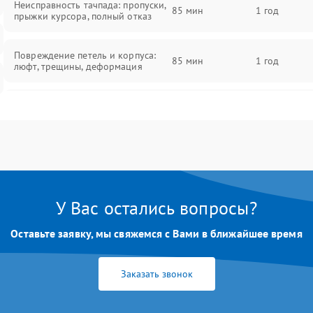
Неисправность тачпада: пропуски,
85 мин
1 год
прыжки курсора, полный отказ
Повреждение петель и корпуса:
85 мин
1 год
люфт, трещины, деформация
Проблемы аккумулятора: быстрая
разрядка, невозможность зарядки,
85 мин
1 год
вздутие
Неисправность зарядного
85 мин
1 год
устройства или разъёма питания
У Вас остались вопросы?
Перегрев из‑за пыли, износа
термопасты или неисправности
75 мин
1 год
Оставьте заявку, мы свяжемся с Вами в ближайшее время
кулера
Заказать звонок
Выход из строя SSD или HDD:
медленная загрузка, ошибки
80 мин
1 год
чтения, пропадание диска