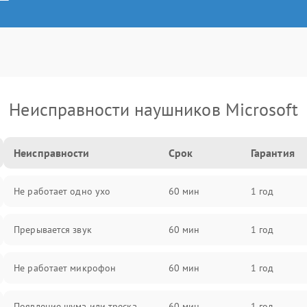
Неисправности наушников Microsoft
Неисправности
Срок
Гарантия
Не работает одно ухо
60 мин
1 год
Прерывается звук
60 мин
1 год
Не работает микрофон
60 мин
1 год
Появление шума или треска
60 мин
1 год