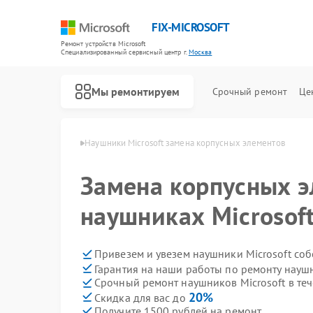
FIX-MICROSOFT
Ремонт устройств Microsoft
Специализированный cервисный центр г.
Москва
Мы ремонтируем
Срочный ремонт
Це
 Microsoft в Москве
Наушники Microsoft замена корпусных элементов
Замена корпусных э
наушниках Microsof
Привезем и увезем наушники Microsoft со
Гарантия на наши работы по ремонту науш
Срочный ремонт наушников Microsoft в теч
20%
Скидка для вас до
Получите 1500 рублей на ремонт