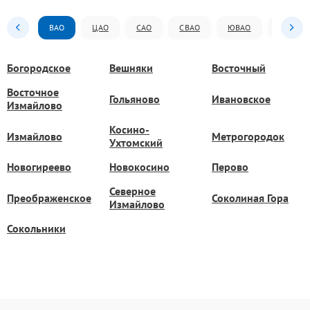
ВАО
ЦАО
САО
СВАО
ЮВАО
ЮАО
Богородское
Вешняки
Восточный
Восточное
Гольяново
Ивановское
Измайлово
Косино-
Измайлово
Метрогородок
Ухтомский
Новогиреево
Новокосино
Перово
Северное
Преображенское
Соколиная Гора
Измайлово
Сокольники