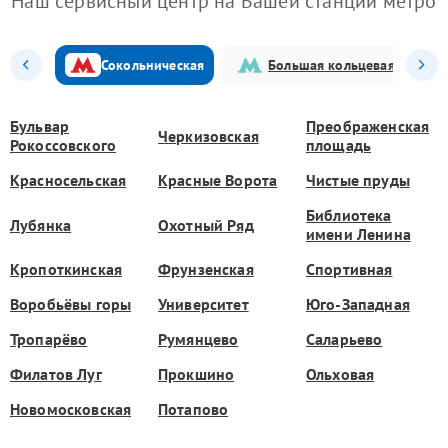
Наш сервисный центр на Вашей станции метро
Сокольническая
Большая кольцевая
Бульвар
Преображенская
Черкизовская
Рокоссовского
площадь
Красносельская
Красные Ворота
Чистые пруды
Библиотека
Лубянка
Охотный Ряд
имени Ленина
Кропоткинская
Фрунзенская
Спортивная
Воробьёвы горы
Университет
Юго-Западная
Тропарёво
Румянцево
Саларьево
Филатов Луг
Прокшино
Ольховая
Новомосковская
Потапово