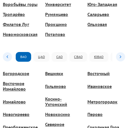
Воробьёвы горы
Университет
Юго-Западная
Тропарёво
Румянцево
Саларьево
Филатов Луг
Прокшино
Ольховая
Новомосковская
Потапово
ВАО
ЦАО
САО
СВАО
ЮВАО
ЮАО
Богородское
Вешняки
Восточный
Восточное
Гольяново
Ивановское
Измайлово
Косино-
Измайлово
Метрогородок
Ухтомский
Новогиреево
Новокосино
Перово
Северное
Преображенское
Соколиная Гора