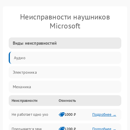
Неисправности наушников
Microsoft
Виды неисправностей
Аудио
Электроника
Механика
Неисправности
Стоимость
Электропитание
Не работает одно ухо
1000 ₽
Подробнее →
Связь
Прерывается звук
1200 ₽
Подробнее →