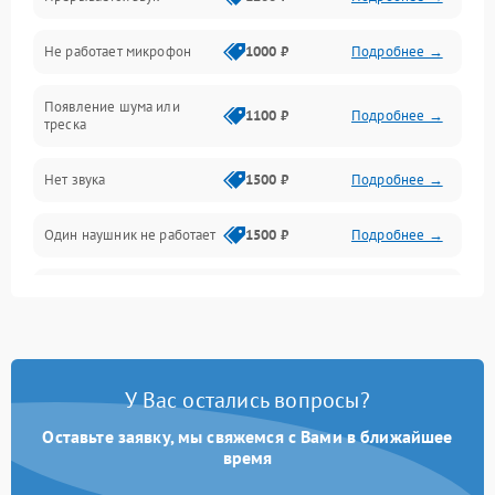
Механические повреждения
Не работает микрофон
1000 ₽
Подробнее →
Появление шума или
1100 ₽
Подробнее →
треска
Нет звука
1500 ₽
Подробнее →
Один наушник не работает
1500 ₽
Подробнее →
Тихий звук
1500 ₽
Подробнее →
Искажения
1500 ₽
Подробнее →
У Вас остались вопросы?
Треск
1500 ₽
Подробнее →
Оставьте заявку, мы свяжемся с Вами в ближайшее
время