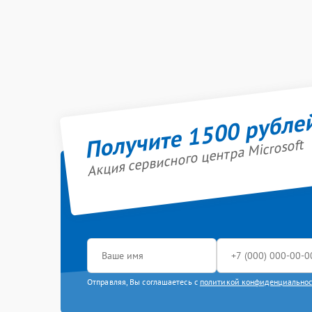
Получите 1500 рубле
Акция сервисного центра Microsoft
Отправляя, Вы соглашаетесь с
политикой конфиденциально