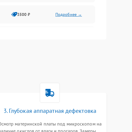
3500 ₽
Подробнее →
2500 ₽
Подробнее →
2000 ₽
Подробнее →
2500 ₽
Подробнее →
3. Глубокая аппаратная дефектовка
3000 ₽
Подробнее →
Осмотр материнской платы под микроскопом на
наличие окислов от влаги и прогаров. Замеры