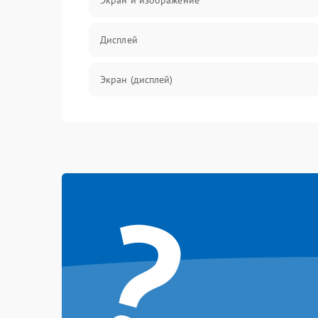
Экран и изображение
Дисплей
Экран (дисплей)
Связь
Разговор (микрофон, динамик)
?
Перегрев и нестабильная работа
Влага и механические повреждения
Сеть и интернет