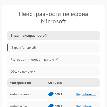
Неисправности телефона
Microsoft
Виды неисправностей
Экран (дисплей)
Разговор (микрофон, динамик)
Общие поломки
Неисправности
Стоимость
Проблемы связи
Разбито стекло
1500 ₽
Подробнее →
Камеры
Разбит экран
1500 ₽
Подробнее →