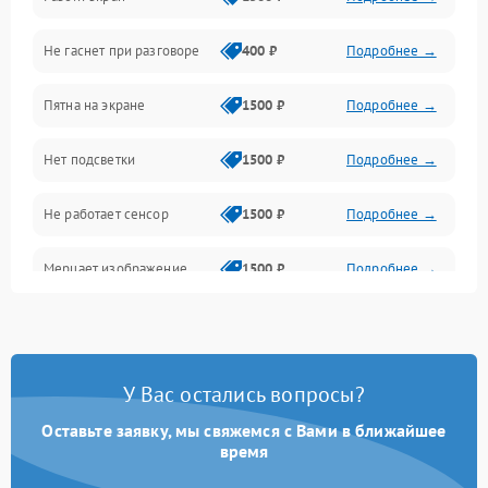
Проблемы с дисплеем и сенсором
Не гаснет при разговоре
400 ₽
Подробнее →
Зарядка
Пятна на экране
1500 ₽
Подробнее →
Проблемы с питанием, зарядкой и аккумулятором
Нет подсветки
1500 ₽
Подробнее →
Проблемы с работой системы, корпусом и другие
Не работает сенсор
1500 ₽
Подробнее →
Мерцает изображение
1500 ₽
Подробнее →
Не работает 3D Touch
2400 ₽
Подробнее →
Не работает Face ID
4000 ₽
Подробнее →
У Вас остались вопросы?
Оставьте заявку, мы свяжемся с Вами в ближайшее
время