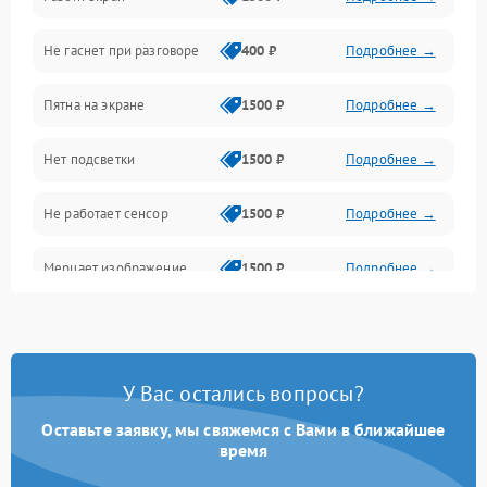
Проблемы с дисплеем и сенсором
Не гаснет при разговоре
400 ₽
Подробнее →
Зарядка
Пятна на экране
1500 ₽
Подробнее →
Проблемы с питанием, зарядкой и аккумулятором
Нет подсветки
1500 ₽
Подробнее →
Проблемы с работой системы, корпусом и другие
Не работает сенсор
1500 ₽
Подробнее →
Мерцает изображение
1500 ₽
Подробнее →
Не работает 3D Touch
2400 ₽
Подробнее →
Не работает Face ID
4000 ₽
Подробнее →
У Вас остались вопросы?
Оставьте заявку, мы свяжемся с Вами в ближайшее
время