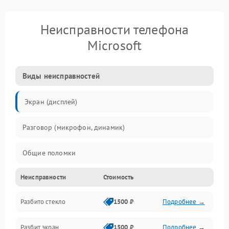
Неисправности телефона
Microsoft
Виды неисправностей
Экран (дисплей)
Разговор (микрофон, динамик)
Общие поломки
Неисправности
Стоимость
Проблемы связи
Разбито стекло
1500 ₽
Подробнее →
Камеры
Разбит экран
1500 ₽
Подробнее →