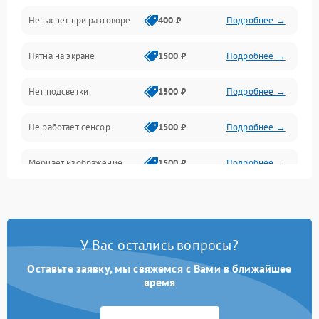
Не гаснет при разговоре
400 ₽
Подробнее →
Зарядка
Пятна на экране
1500 ₽
Подробнее →
Проблемы с питанием, зарядкой и аккумулятором
Нет подсветки
1500 ₽
Подробнее →
Проблемы с работой системы, корпусом и другие
Не работает сенсор
1500 ₽
Подробнее →
Мерцает изображение
1500 ₽
Подробнее →
Не работает 3D Touch
2400 ₽
Подробнее →
Не работает Face ID
4000 ₽
Подробнее →
У Вас остались вопросы?
Оставьте заявку, мы свяжемся с Вами в ближайшее
время