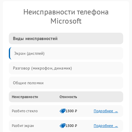
Неисправности телефона
Microsoft
Виды неисправностей
Экран (дисплей)
Разговор (микрофон, динамик)
Общие поломки
Неисправности
Стоимость
Проблемы связи
Разбито стекло
1500 ₽
Подробнее →
Камеры
Разбит экран
1500 ₽
Подробнее →
Проблемы с дисплеем и сенсором