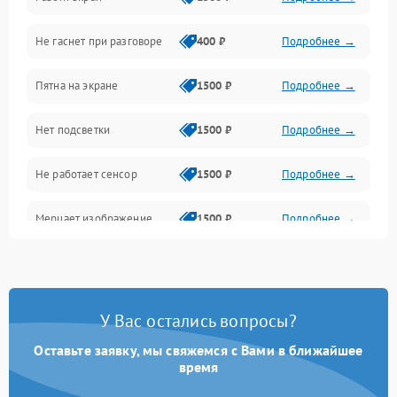
Проблемы с дисплеем и сенсором
Не гаснет при разговоре
400 ₽
Подробнее →
Зарядка
Пятна на экране
1500 ₽
Подробнее →
Проблемы с питанием, зарядкой и аккумулятором
Нет подсветки
1500 ₽
Подробнее →
Проблемы с работой системы, корпусом и другие
Не работает сенсор
1500 ₽
Подробнее →
Мерцает изображение
1500 ₽
Подробнее →
Не работает 3D Touch
2400 ₽
Подробнее →
Не работает Face ID
4000 ₽
Подробнее →
У Вас остались вопросы?
Оставьте заявку, мы свяжемся с Вами в ближайшее
время