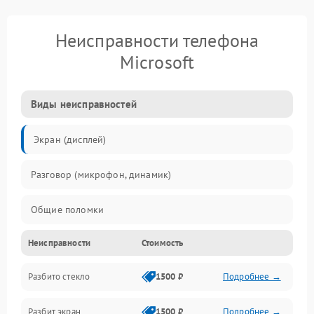
Неисправности телефона
Microsoft
Виды неисправностей
Экран (дисплей)
Разговор (микрофон, динамик)
Общие поломки
Неисправности
Стоимость
Проблемы связи
Разбито стекло
1500 ₽
Подробнее →
Камеры
Разбит экран
1500 ₽
Подробнее →