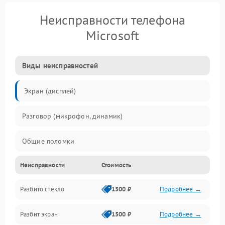
Неисправности телефона
Microsoft
Виды неисправностей
Экран (дисплей)
Разговор (микрофон, динамик)
Общие поломки
Неисправности
Стоимость
Проблемы связи
Разбито стекло
1500 ₽
Подробнее →
Камеры
Разбит экран
1500 ₽
Подробнее →
Проблемы с дисплеем и сенсором