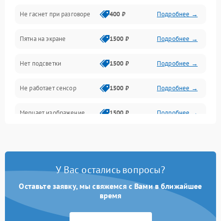
Не гаснет при разговоре
400 ₽
Подробнее →
Зарядка
Пятна на экране
1500 ₽
Подробнее →
Проблемы с питанием, зарядкой и аккумулятором
Нет подсветки
1500 ₽
Подробнее →
Проблемы с работой системы, корпусом и другие
Не работает сенсор
1500 ₽
Подробнее →
Мерцает изображение
1500 ₽
Подробнее →
Не работает 3D Touch
2400 ₽
Подробнее →
Не работает Face ID
4000 ₽
Подробнее →
У Вас остались вопросы?
Оставьте заявку, мы свяжемся с Вами в ближайшее
время