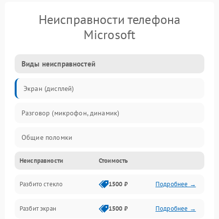
Неисправности телефона
Microsoft
Виды неисправностей
Экран (дисплей)
Разговор (микрофон, динамик)
Общие поломки
Неисправности
Стоимость
Проблемы связи
Разбито стекло
1500 ₽
Подробнее →
Камеры
Разбит экран
1500 ₽
Подробнее →
Проблемы с дисплеем и сенсором