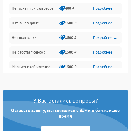
Не гаснет при разговоре
400 ₽
Подробнее →
Зарядка
Пятна на экране
1500 ₽
Подробнее →
Проблемы с питанием, зарядкой и аккумулятором
Нет подсветки
1500 ₽
Подробнее →
Проблемы с работой системы, корпусом и другие
Не работает сенсор
1500 ₽
Подробнее →
Мерцает изображение
1500 ₽
Подробнее →
Не работает 3D Touch
2400 ₽
Подробнее →
Не работает Face ID
4000 ₽
Подробнее →
У Вас остались вопросы?
Оставьте заявку, мы свяжемся с Вами в ближайшее
время