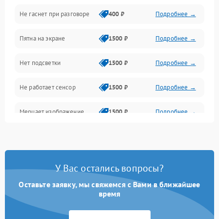
Не гаснет при разговоре
400 ₽
Подробнее →
Зарядка
Пятна на экране
1500 ₽
Подробнее →
Проблемы с питанием, зарядкой и аккумулятором
Нет подсветки
1500 ₽
Подробнее →
Проблемы с работой системы, корпусом и другие
Не работает сенсор
1500 ₽
Подробнее →
Мерцает изображение
1500 ₽
Подробнее →
Не работает 3D Touch
2400 ₽
Подробнее →
Не работает Face ID
4000 ₽
Подробнее →
У Вас остались вопросы?
Оставьте заявку, мы свяжемся с Вами в ближайшее
время