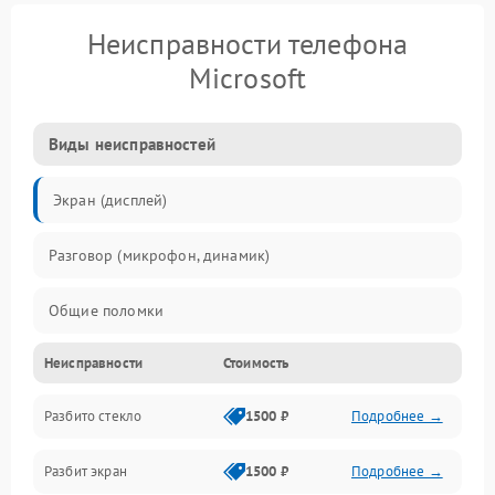
Неисправности телефона
Microsoft
Виды неисправностей
Экран (дисплей)
Разговор (микрофон, динамик)
Общие поломки
Неисправности
Стоимость
Проблемы связи
Разбито стекло
1500 ₽
Подробнее →
Камеры
Разбит экран
1500 ₽
Подробнее →
Проблемы с дисплеем и сенсором