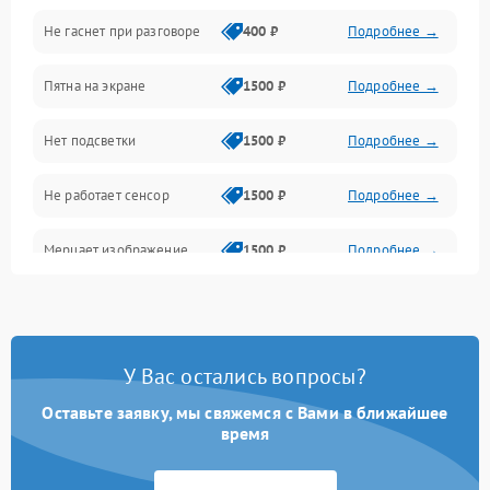
Не гаснет при разговоре
400 ₽
Подробнее →
Зарядка
Пятна на экране
1500 ₽
Подробнее →
Проблемы с питанием, зарядкой и аккумулятором
Нет подсветки
1500 ₽
Подробнее →
Проблемы с работой системы, корпусом и другие
Не работает сенсор
1500 ₽
Подробнее →
Мерцает изображение
1500 ₽
Подробнее →
Не работает 3D Touch
2400 ₽
Подробнее →
Не работает Face ID
4000 ₽
Подробнее →
У Вас остались вопросы?
Оставьте заявку, мы свяжемся с Вами в ближайшее
время