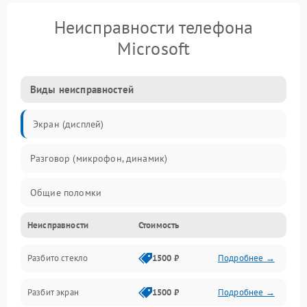
Неисправности телефона
Microsoft
Виды неисправностей
Экран (дисплей)
Разговор (микрофон, динамик)
Общие поломки
Неисправности
Стоимость
Проблемы связи
Разбито стекло
1500 ₽
Подробнее →
Камеры
Разбит экран
1500 ₽
Подробнее →
Проблемы с дисплеем и сенсором