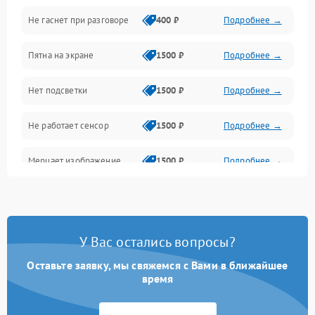
Не гаснет при разговоре
400 ₽
Подробнее →
Зарядка
Пятна на экране
1500 ₽
Подробнее →
Проблемы с питанием, зарядкой и аккумулятором
Нет подсветки
1500 ₽
Подробнее →
Проблемы с работой системы, корпусом и другие
Не работает сенсор
1500 ₽
Подробнее →
Мерцает изображение
1500 ₽
Подробнее →
Не работает 3D Touch
2400 ₽
Подробнее →
Не работает Face ID
4000 ₽
Подробнее →
У Вас остались вопросы?
Оставьте заявку, мы свяжемся с Вами в ближайшее
время