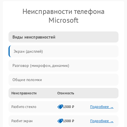
Неисправности телефона
Microsoft
Виды неисправностей
Экран (дисплей)
Разговор (микрофон, динамик)
Общие поломки
Неисправности
Стоимость
Проблемы связи
Разбито стекло
1500 ₽
Подробнее →
Камеры
Разбит экран
1500 ₽
Подробнее →
Проблемы с дисплеем и сенсором