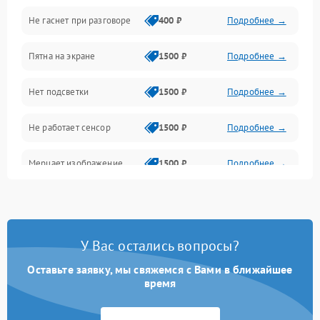
Не гаснет при разговоре
400 ₽
Подробнее →
Зарядка
Пятна на экране
1500 ₽
Подробнее →
Проблемы с питанием, зарядкой и аккумулятором
Нет подсветки
1500 ₽
Подробнее →
Проблемы с работой системы, корпусом и другие
Не работает сенсор
1500 ₽
Подробнее →
Мерцает изображение
1500 ₽
Подробнее →
Не работает 3D Touch
2400 ₽
Подробнее →
Не работает Face ID
4000 ₽
Подробнее →
У Вас остались вопросы?
Оставьте заявку, мы свяжемся с Вами в ближайшее
время