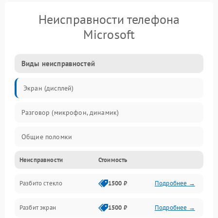
Неисправности телефона
Microsoft
Виды неисправностей
Экран (дисплей)
Разговор (микрофон, динамик)
Общие поломки
Неисправности
Стоимость
Проблемы связи
Разбито стекло
1500 ₽
Подробнее →
Камеры
Разбит экран
1500 ₽
Подробнее →
Проблемы с дисплеем и сенсором