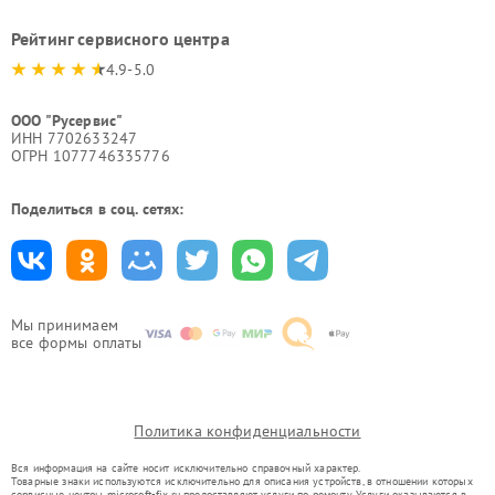
Рейтинг сервисного центра
4.9-5.0
ООО "Русервис"
ИНН 7702633247
ОГРН 1077746335776
Поделиться в соц. сетях:
Мы принимаем
все формы оплаты
Политика конфиденциальности
Вся информация на сайте носит исключительно справочный характер.
Товарные знаки используются исключительно для описания устройств, в отношении которых
сервисные центры microsoft-fix.ru предоставляют услуги по ремонту. Услуги оказываются в