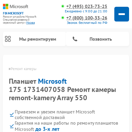
+7 (495) 023-73-25
Ежедневно с 9:00 до 21:00
FIX-MICROSOFT
+7 (800) 100-33-26
Ремонт устройств Microsoft
Специализированный
Звонок бесплатный по РФ
cервисный центр г.
Москва
Мы ремонтируем
Позвонить
osoft
Ремонт камеры
Планшет
Microsoft
175 1731407058 Ремонт камеры
remont-kamery Array 550
Привезем и увезем планшет Microsoft
собственной доставкой
Гарантия на наши работы по ремонту планшетов
до 3-х лет
Microsoft