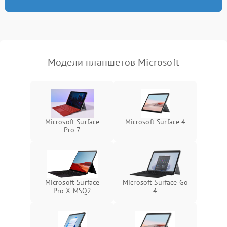
Режим работы
Связь и беспроводные модули
Модели планшетов Microsoft
Камера
Сенсорное управление
Проблемы с механикой
Microsoft Surface
Microsoft Surface 4
Pro 7
Питание и аккумулятор
Кнопки и органы управления
Microsoft Surface
Microsoft Surface Go
Pro X MSQ2
4
Звук и аудио
Камеры