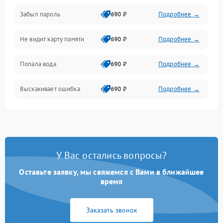
Забыл пароль
690 ₽
Подробнее →
Экран (дисплей)
Не видит карту памяти
690 ₽
Подробнее →
Связь
Попала вода
690 ₽
Подробнее →
Разговор (микрофон, динамик)
Выскакивает ошибка
690 ₽
Подробнее →
Перегрев и нестабильная работа
Влага и механические повреждения
Сеть и интернет
У Вас остались вопросы?
Зарядка и разъёмы
Оставьте заявку, мы свяжемся с Вами в ближайшее
время
Программные сбои
Заказать звонок
Память и данные