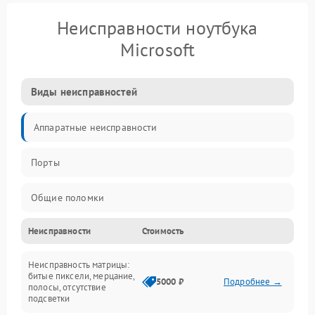
Неисправности ноутбука
Microsoft
Виды неисправностей
Аппаратные неисправности
Порты
Общие поломки
Неисправности
Стоимость
Устройства
Неисправность матрицы:
Программные ошибки
битые пиксели, мерцание,
5000 ₽
Подробнее →
полосы, отсутствие
подсветки
Электрические и системные сбои