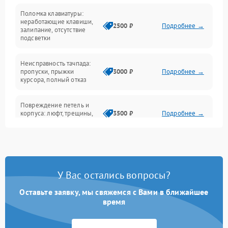
Поломка клавиатуры:
Интерфейсные проблемы
неработающие клавиши,
2500 ₽
Подробнее →
залипание, отсутствие
подсветки
Батарея
Неисправность тачпада:
Сеть и интернет
пропуски, прыжки
3000 ₽
Подробнее →
курсора, полный отказ
Система охлаждения
Повреждение петель и
корпуса: люфт, трещины,
3500 ₽
Подробнее →
деформация
Проблемы аккумулятора:
быстрая разрядка,
2500 ₽
Подробнее →
невозможность зарядки,
вздутие
У Вас остались вопросы?
Оставьте заявку, мы свяжемся с Вами в ближайшее
Неисправность зарядного
время
устройства или разъёма
2000 ₽
Подробнее →
питания