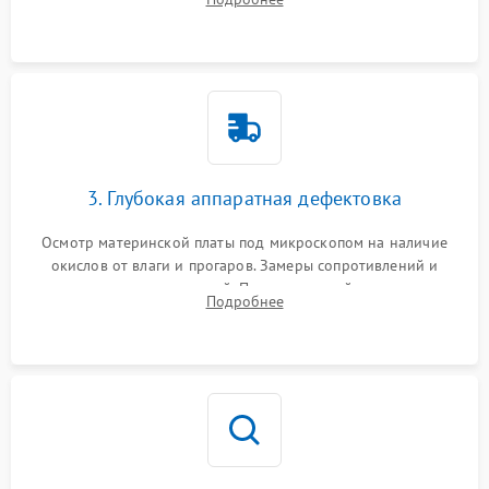
высохшей термопасты с кристаллов чипов.
3. Глубокая аппаратная дефектовка
Осмотр материнской платы под микроскопом на наличие
окислов от влаги и прогаров. Замеры сопротивлений и
дежурных напряжений. Проверка цепей питания,
Подробнее
мультиконтроллера, процессора и видеочипа.