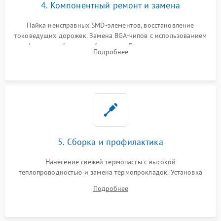
4. Компонентный ремонт и замена
Пайка неисправных SMD-элементов, восстановление
токоведущих дорожек. Замена BGA-чипов с использованием
инфракрасной паяльной станции. Прошивка микросхемы
Подробнее
BIOS или замена поврежденных портов USB
5. Сборка и профилактика
Нанесение свежей термопасты с высокой
теплопроводностью и замена термопрокладок. Установка
системы охлаждения, подключение всех внутренних
Подробнее
шлейфов, модулей памяти и накопителей. Предварительная
сборка корпуса.