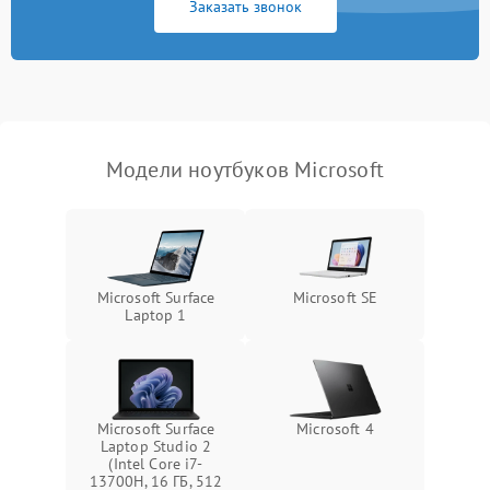
Заказать звонок
Перегрев из‑за пыли,
износа термопасты или
2500 ₽
Подробнее →
неисправности кулера
Выход из строя SSD или
HDD: медленная загрузка,
3000 ₽
Подробнее →
ошибки чтения,
пропадание диска
Модели ноутбуков Microsoft
Неисправность
оперативной памяти:
2000 ₽
Подробнее →
вылеты приложений,
синие экраны
Microsoft Surface
Microsoft SE
Laptop 1
Проблемы Wi‑Fi или
2500 ₽
Подробнее →
Bluetooth модулей
Microsoft Surface
Microsoft 4
Laptop Studio 2
(Intel Core i7-
13700H, 16 ГБ, 512