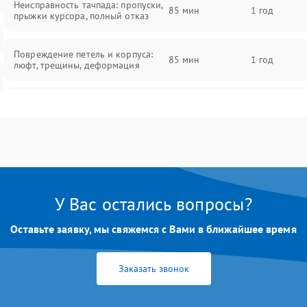
Неисправность тачпада: пропуски,
85 мин
1 год
прыжки курсора, полный отказ
Повреждение петель и корпуса:
85 мин
1 год
люфт, трещины, деформация
Проблемы аккумулятора: быстрая
разрядка, невозможность зарядки,
85 мин
1 год
вздутие
Неисправность зарядного
85 мин
1 год
устройства или разъёма питания
У Вас остались вопросы?
Перегрев из‑за пыли, износа
термопасты или неисправности
75 мин
1 год
Оставьте заявку, мы свяжемся с Вами в ближайшее время
кулера
Заказать звонок
Выход из строя SSD или HDD:
медленная загрузка, ошибки
80 мин
1 год
чтения, пропадание диска