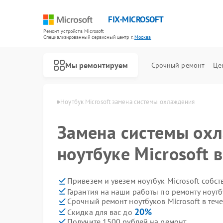
FIX-MICROSOFT
Ремонт устройств Microsoft
Специализированный cервисный центр г.
Москва
Мы ремонтируем
Срочный ремонт
Це
в Microsoft в Москве
Ноутбук Microsoft замена системы охлаждения
Замена системы ох
ноутбуке Microsoft 
Привезем и увезем ноутбук Microsoft собс
Гарантия на наши работы по ремонту ноутб
Срочный ремонт ноутбуков Microsoft в теч
20%
Скидка для вас до
Получите 1500 рублей на ремонт