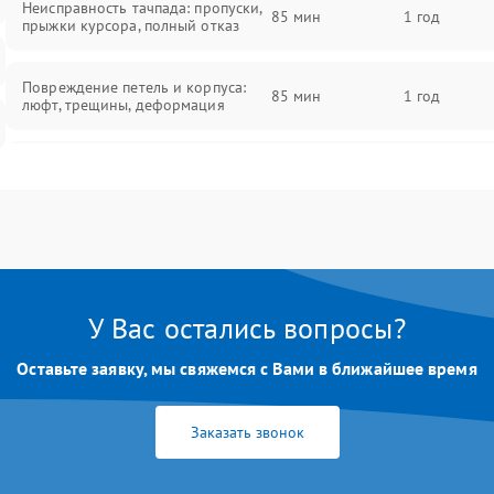
Неисправность тачпада: пропуски,
85 мин
1 год
прыжки курсора, полный отказ
Повреждение петель и корпуса:
85 мин
1 год
люфт, трещины, деформация
Проблемы аккумулятора: быстрая
разрядка, невозможность зарядки,
85 мин
1 год
вздутие
Неисправность зарядного
85 мин
1 год
устройства или разъёма питания
У Вас остались вопросы?
Перегрев из‑за пыли, износа
термопасты или неисправности
75 мин
1 год
Оставьте заявку, мы свяжемся с Вами в ближайшее время
кулера
Заказать звонок
Выход из строя SSD или HDD:
медленная загрузка, ошибки
80 мин
1 год
чтения, пропадание диска